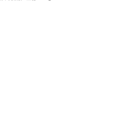
专业的官网解决方案！