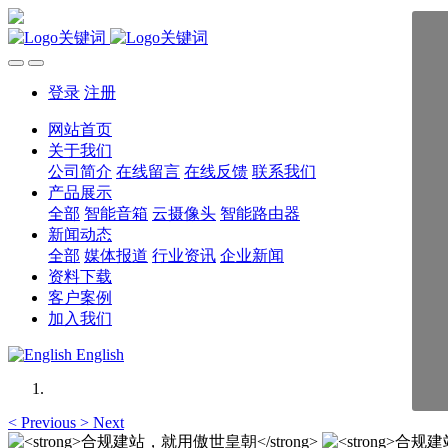
登录
注册
网站首页
关于我们
公司简介
在线留言
在线反馈
联系我们
产品展示
全部
智能音箱
云摄像头
智能路由器
新闻动态
全部
媒体报道
行业资讯
企业新闻
资料下载
客户案例
加入我们
English
<
Previous
>
Next