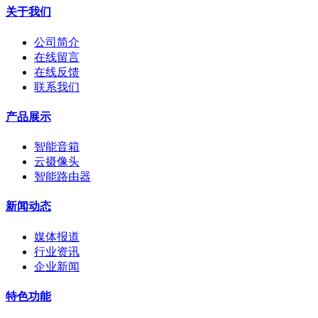
关于我们
公司简介
在线留言
在线反馈
联系我们
产品展示
智能音箱
云摄像头
智能路由器
新闻动态
媒体报道
行业资讯
企业新闻
特色功能