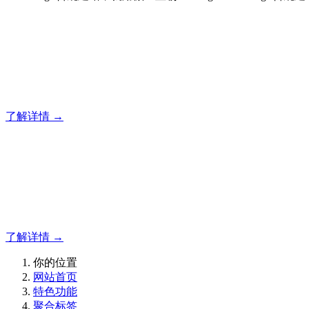
合规建站，就用傲世皇朝
12年专注于米拓企业建站系统的研发，为你提供合规、安全、
了解详情 →
合规建站，就用傲世皇朝
傲世皇朝平台
了解详情 →
你的位置
网站首页
特色功能
聚合标签