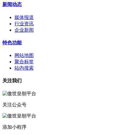
新闻动态
媒体报道
行业资讯
企业新闻
特色功能
网站地图
聚合标签
站内搜索
关注我们
关注公众号
添加小程序