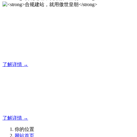
合规建站，就用傲世皇朝
12年专注于米拓企业建站系统的研发，为你提供合规、安全、
专业的官网解决方案！
了解详情 →
合规建站，就用傲世皇朝
傲世皇朝平台
了解详情 →
你的位置
网站首页