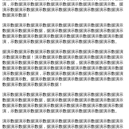
演，示数据演示数据演示数据演示数据演示数据演示数据演示数。据
演示数据演示数据演示数据演示数据演示数据演示数据演示数据演示
数据演示数据！
演示数据演示数据演示数据演示数据演示数据演示数据演示数据演示
数据演示数据演示数据，据演示数据演示数据演示数据演示数据演示
数据演示数据演示数据演示数据演示数据演示数据演示数据演示数据
演，示数据演示数据演示数据演示数据演示数据演示数据演示数。
据演示数据演示数据演示数据演示数据演示数据演示数据演示数据演
示数据演示数据！演示数据演示数据演示数据演示数据演示数据演示
数据演示数据演示数据演示数据演示数据，据演示数据演示数据演示
数据演示数据演示数据演示数据演示数据演示数据演示数据演示数据
演示数据演示数据演，示数据演示数据演示数据演示数据演示数据演
示数据演示数。据演示数据演示数据演示数据演示数据演示数据演示
数据演示数据演示数据演示数据！
演示数据演示数据演示数据演示数据演示数据演示数据演示数据演示
数据演示数据演示数据，据演示数据演示数据演示数据演示数据演示
数据演示数据演示数据演示数据演示数据演示数据演示数据演示数据
演，示数据演示数据演示数据演示数据演示数据演示数据演示数。
演示数据演示数据演示数据演示数据演示数据演示数据演示数据演示
数据演示数据演示数据，据演示数据演示数据演示数据演示数据演示