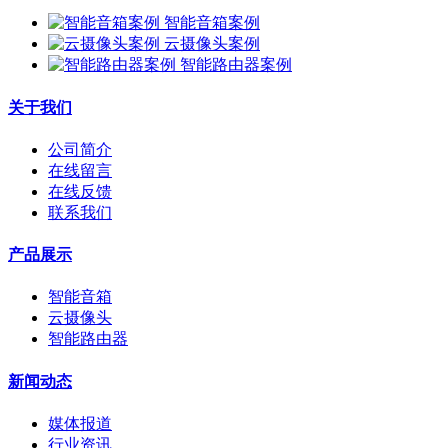
智能音箱案例
云摄像头案例
智能路由器案例
关于我们
公司简介
在线留言
在线反馈
联系我们
产品展示
智能音箱
云摄像头
智能路由器
新闻动态
媒体报道
行业资讯