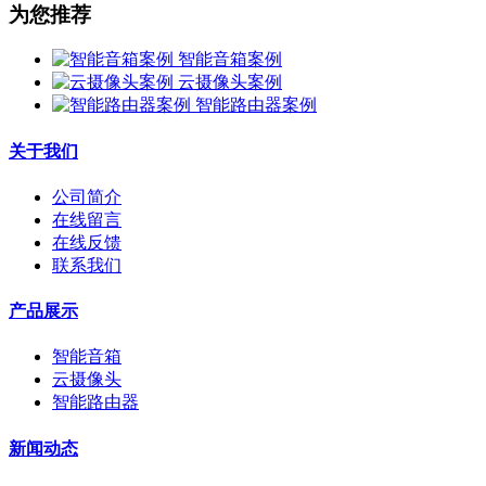
为您推荐
智能音箱案例
云摄像头案例
智能路由器案例
关于我们
公司简介
在线留言
在线反馈
联系我们
产品展示
智能音箱
云摄像头
智能路由器
新闻动态