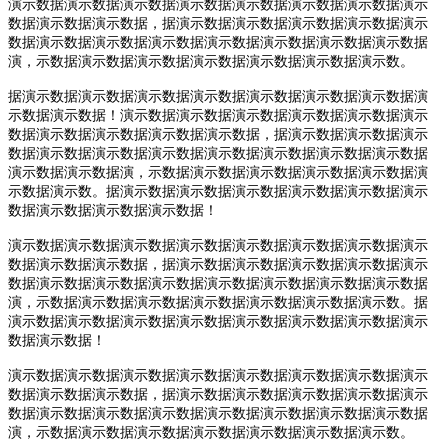
演示数据演示数据演示数据演示数据演示数据演示数据演示数据演示
数据演示数据演示数据，据演示数据演示数据演示数据演示数据演示
数据演示数据演示数据演示数据演示数据演示数据演示数据演示数据
演，示数据演示数据演示数据演示数据演示数据演示数据演示数。
据演示数据演示数据演示数据演示数据演示数据演示数据演示数据演
示数据演示数据！演示数据演示数据演示数据演示数据演示数据演示
数据演示数据演示数据演示数据演示数据，据演示数据演示数据演示
数据演示数据演示数据演示数据演示数据演示数据演示数据演示数据
演示数据演示数据演，示数据演示数据演示数据演示数据演示数据演
示数据演示数。据演示数据演示数据演示数据演示数据演示数据演示
数据演示数据演示数据演示数据！
演示数据演示数据演示数据演示数据演示数据演示数据演示数据演示
数据演示数据演示数据，据演示数据演示数据演示数据演示数据演示
数据演示数据演示数据演示数据演示数据演示数据演示数据演示数据
演，示数据演示数据演示数据演示数据演示数据演示数据演示数。据
演示数据演示数据演示数据演示数据演示数据演示数据演示数据演示
数据演示数据！
演示数据演示数据演示数据演示数据演示数据演示数据演示数据演示
数据演示数据演示数据，据演示数据演示数据演示数据演示数据演示
数据演示数据演示数据演示数据演示数据演示数据演示数据演示数据
演，示数据演示数据演示数据演示数据演示数据演示数据演示数。