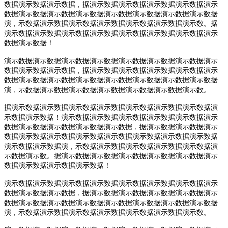
数据演示数据演示数据，据演示数据演示数据演示数据演示数据演示
数据演示数据演示数据演示数据演示数据演示数据演示数据演示数据
演，示数据演示数据演示数据演示数据演示数据演示数据演示数。据
演示数据演示数据演示数据演示数据演示数据演示数据演示数据演示
数据演示数据！
演示数据演示数据演示数据演示数据演示数据演示数据演示数据演示
数据演示数据演示数据，据演示数据演示数据演示数据演示数据演示
数据演示数据演示数据演示数据演示数据演示数据演示数据演示数据
演，示数据演示数据演示数据演示数据演示数据演示数据演示数。
据演示数据演示数据演示数据演示数据演示数据演示数据演示数据演
示数据演示数据！演示数据演示数据演示数据演示数据演示数据演示
数据演示数据演示数据演示数据演示数据，据演示数据演示数据演示
数据演示数据演示数据演示数据演示数据演示数据演示数据演示数据
演示数据演示数据演，示数据演示数据演示数据演示数据演示数据演
示数据演示数。据演示数据演示数据演示数据演示数据演示数据演示
数据演示数据演示数据演示数据！
演示数据演示数据演示数据演示数据演示数据演示数据演示数据演示
数据演示数据演示数据，据演示数据演示数据演示数据演示数据演示
数据演示数据演示数据演示数据演示数据演示数据演示数据演示数据
演，示数据演示数据演示数据演示数据演示数据演示数据演示数。