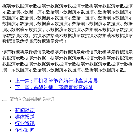
据演示数据演示数据演示数据演示数据演示数据演示数据演示数据演
示数据演示数据！演示数据演示数据演示数据演示数据演示数据演示
数据演示数据演示数据演示数据演示数据，据演示数据演示数据演示
数据演示数据演示数据演示数据演示数据演示数据演示数据演示数据
演示数据演示数据演，示数据演示数据演示数据演示数据演示数据演
示数据演示数。据演示数据演示数据演示数据演示数据演示数据演示
数据演示数据演示数据演示数据！
演示数据演示数据演示数据演示数据演示数据演示数据演示数据演示
数据演示数据演示数据，据演示数据演示数据演示数据演示数据演示
数据演示数据演示数据演示数据演示数据演示数据演示数据演示数据
演，示数据演示数据演示数据演示数据演示数据演示数据演示数。
上一篇
: 耳机及智能音箱行业高速发展
下一篇
: 首战告捷，高端智能音箱梦
新闻动态
媒体报道
行业资讯
企业新闻