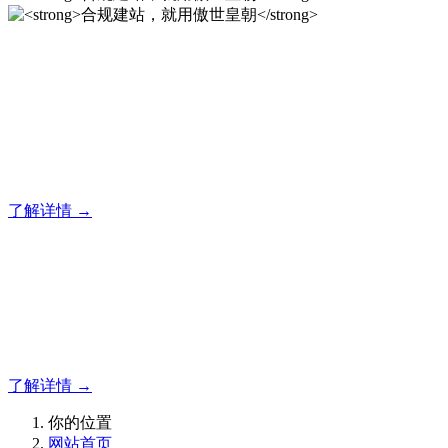
合规建站，就用傲世皇朝
12年专注于米拓企业建站系统的研发，为你提供合规、安全、
专业的官网解决方案！
了解详情 →
合规建站，就用傲世皇朝
傲世皇朝平台
了解详情 →
你的位置
网站首页