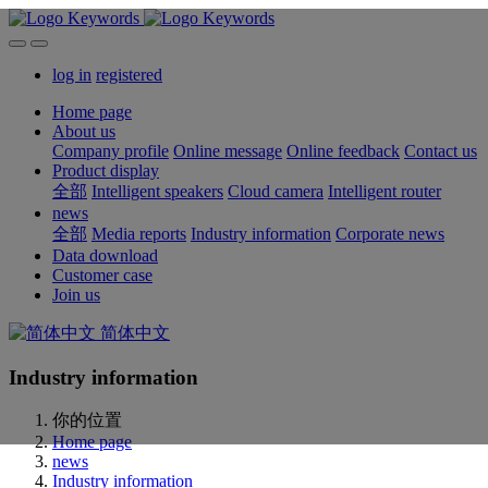
log in
registered
Home page
About us
Company profile
Online message
Online feedback
Contact us
Product display
全部
Intelligent speakers
Cloud camera
Intelligent router
news
全部
Media reports
Industry information
Corporate news
Data download
Customer case
Join us
简体中文
Industry information
你的位置
Home page
news
Industry information