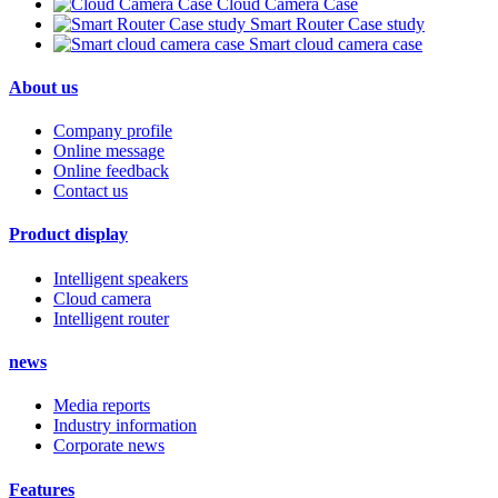
Cloud Camera Case
Smart Router Case study
Smart cloud camera case
About us
Company profile
Online message
Online feedback
Contact us
Product display
Intelligent speakers
Cloud camera
Intelligent router
news
Media reports
Industry information
Corporate news
Features