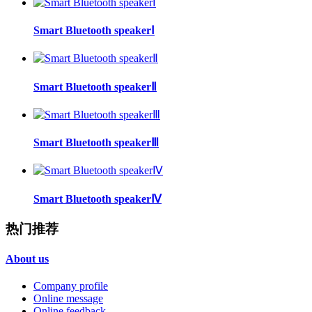
Smart Bluetooth speakerⅠ
Smart Bluetooth speakerⅡ
Smart Bluetooth speakerⅢ
Smart Bluetooth speakerⅣ
热门推荐
About us
Company profile
Online message
Online feedback