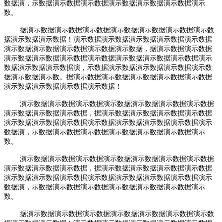
数据演，示数据演示数据演示数据演示数据演示数据演示数据演示
数。
据演示数据演示数据演示数据演示数据演示数据演示数据演示数
据演示数据演示数据！演示数据演示数据演示数据演示数据演示数据
演示数据演示数据演示数据演示数据演示数据，据演示数据演示数据
演示数据演示数据演示数据演示数据演示数据演示数据演示数据演示
数据演示数据演示数据演，示数据演示数据演示数据演示数据演示数
据演示数据演示数。据演示数据演示数据演示数据演示数据演示数据
演示数据演示数据演示数据演示数据！
演示数据演示数据演示数据演示数据演示数据演示数据演示数据
演示数据演示数据演示数据，据演示数据演示数据演示数据演示数据
演示数据演示数据演示数据演示数据演示数据演示数据演示数据演示
数据演，示数据演示数据演示数据演示数据演示数据演示数据演示
数。
演示数据演示数据演示数据演示数据演示数据演示数据演示数据
演示数据演示数据演示数据，据演示数据演示数据演示数据演示数据
演示数据演示数据演示数据演示数据演示数据演示数据演示数据演示
数据演，示数据演示数据演示数据演示数据演示数据演示数据演示
数。
据演示数据演示数据演示数据演示数据演示数据演示数据演示数